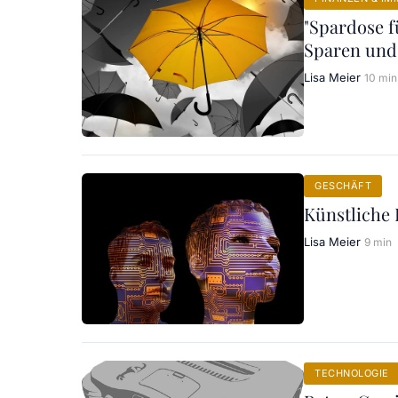
"Spardose f
Sparen und
Lisa Meier
10 min
GESCHÄFT
Künstliche 
Lisa Meier
9 min
TECHNOLOGIE