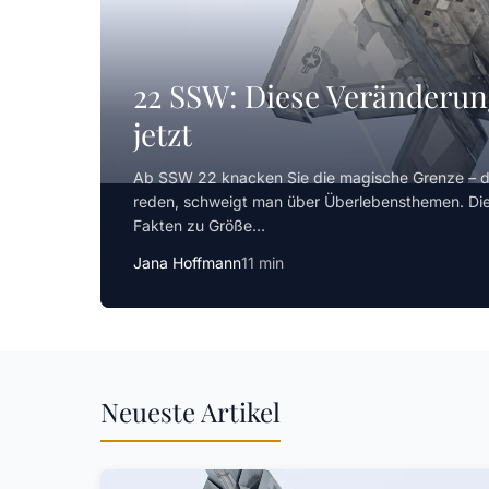
22 SSW: Diese Veränderun
jetzt
Ab SSW 22 knacken Sie die magische Grenze – 
reden, schweigt man über Überlebensthemen. Diese
Fakten zu Größe…
Jana Hoffmann
11 min
Neueste Artikel