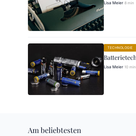
Lisa Meier
8 min
TECHNOLOGIE
Batterietec
Lisa Meier
10 min
Am beliebtesten