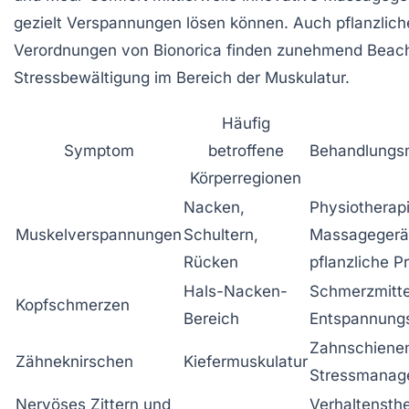
gezielt Verspannungen lösen können. Auch pflanzlich
Verordnungen von Bionorica finden zunehmend Beach
Stressbewältigung im Bereich der Muskulatur.
Häufig
Symptom
betroffene
Behandlungsm
Körperregionen
Nacken,
Physiotherapi
Muskelverspannungen
Schultern,
Massagegerä
Rücken
pflanzliche P
Hals-Nacken-
Schmerzmitte
Kopfschmerzen
Bereich
Entspannung
Zahnschiene
Zähneknirschen
Kiefermuskulatur
Stressmanag
Nervöses Zittern und
Verhaltensthe