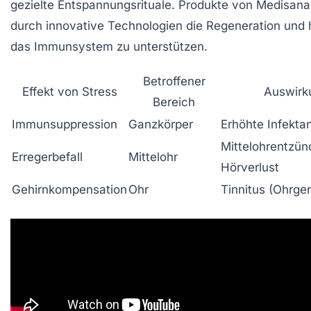
gezielte Entspannungsrituale. Produkte von Medisana
durch innovative Technologien die Regeneration und 
das Immunsystem zu unterstützen.
Betroffener
Effekt von Stress
Auswirk
Bereich
Immunsuppression
Ganzkörper
Erhöhte Infektan
Mittelohrentzü
Erregerbefall
Mittelohr
Hörverlust
Gehirnkompensation
Ohr
Tinnitus (Ohrge