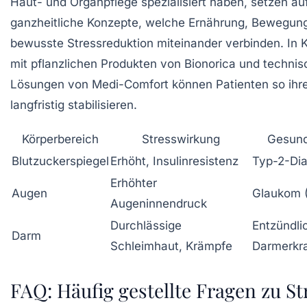
Haut- und Organpflege spezialisiert haben, setzen au
ganzheitliche Konzepte, welche Ernährung, Bewegun
bewusste Stressreduktion miteinander verbinden. In 
mit pflanzlichen Produkten von Bionorica und techni
Lösungen von Medi-Comfort können Patienten so ihr
langfristig stabilisieren.
Körperbereich
Stresswirkung
Gesund
Blutzuckerspiegel
Erhöht, Insulinresistenz
Typ-2-Di
Erhöhter
Augen
Glaukom (
Augeninnendruck
Durchlässige
Entzündli
Darm
Schleimhaut, Krämpfe
Darmerkr
FAQ: Häufig gestellte Fragen zu St