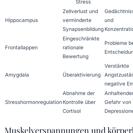
Stress
Zellverlust und
Gedächtnis
Hippocampus
verminderte
und
Synapsenbildung
Konzentrat
Eingeschränkte
Probleme b
Frontallappen
rationale
Entscheidu
Bewertung
Verstärkte
Amygdala
Überaktivierung
Angstzustä
negative E
Abnahme der
Anhaltender
Stresshormonregulation
Kontrolle über
Gefahr von
Cortisol
Depression
Muskelverspannungen und körper