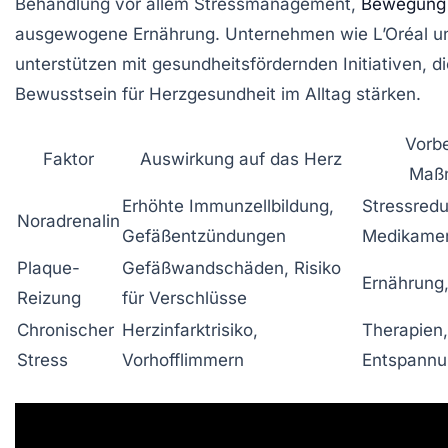
Behandlung vor allem Stressmanagement,
Bewegung
ausgewogene Ernährung. Unternehmen wie L’Oréal u
unterstützen mit gesundheitsfördernden Initiativen, d
Bewusstsein für Herzgesundheit im Alltag stärken.
Vorb
Faktor
Auswirkung auf das Herz
Maß
Erhöhte Immunzellbildung,
Stressredu
Noradrenalin
Gefäßentzündungen
Medikame
Plaque-
Gefäßwandschäden, Risiko
Ernährung
Reizung
für Verschlüsse
Chronischer
Herzinfarktrisiko,
Therapien,
Stress
Vorhofflimmern
Entspannu