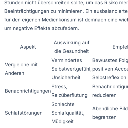
Stunden nicht überschreiten sollte, um das Risiko men
Beeinträchtigungen zu minimieren. Ein ausbalanciert
für den eigenen Medienkonsum ist demnach eine wich
um negative Effekte abzufedern.
Auswirkung auf
Aspekt
Empfe
die Gesundheit
Vermindertes
Bewusstes Fol
Vergleiche mit
Selbstwertgefühl,
positiven Acco
Anderen
Unsicherheit
Selbstreflexion
Stress,
Benachrichtigu
Benachrichtigungen
Reizüberflutung
reduzieren
Schlechte
Abendliche Bild
Schlafstörungen
Schlafqualität,
begrenzen
Müdigkeit