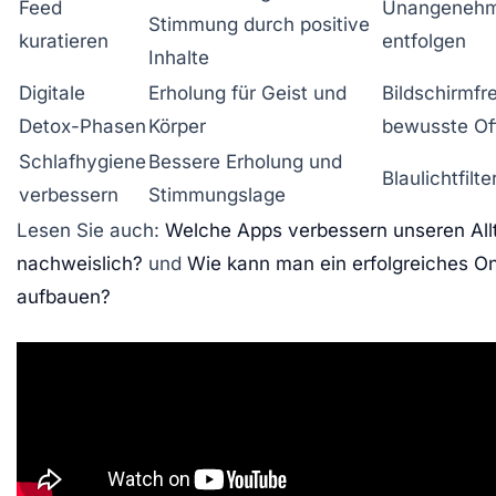
Feed
Unangenehm
Stimmung durch positive
kuratieren
entfolgen
Inhalte
Digitale
Erholung für Geist und
Bildschirmfr
Detox-Phasen
Körper
bewusste Off
Schlafhygiene
Bessere Erholung und
Blaulichtfilt
verbessern
Stimmungslage
Lesen Sie auch:
Welche Apps verbessern unseren All
nachweislich?
und
Wie kann man ein erfolgreiches O
aufbauen?