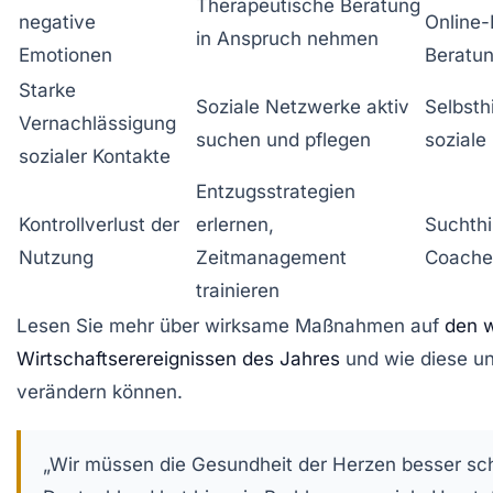
Therapeutische Beratung
negative
Online-
in Anspruch nehmen
Emotionen
Beratun
Starke
Soziale Netzwerke aktiv
Selbsth
Vernachlässigung
suchen und pflegen
soziale
sozialer Kontakte
Entzugsstrategien
Kontrollverlust der
erlernen,
Suchthil
Nutzung
Zeitmanagement
Coache
trainieren
Lesen Sie mehr über wirksame Maßnahmen auf
den w
Wirtschaftserereignissen des Jahres
und wie diese un
verändern können.
„Wir müssen die Gesundheit der Herzen besser sc