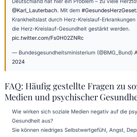
Deutschland hat hier ein Problem – zu viele Herztot
@Karl_Lauterbach
. Mit dem
#GesundesHerzGeset
Krankheitslast durch Herz-Kreislauf-Erkrankungen
die Herz-Kreislauf-Gesundheit gestärkt werden.
pic.twitter.com/Fs0H02ZNRc
— Bundesgesundheitsministerium (@BMG_Bund)
A
2024
FAQ: Häufig gestellte Fragen zu so
Medien und psychischer Gesundhe
Wie wirken sich soziale Medien negativ auf die ps
Gesundheit aus?
Sie können niedriges Selbstwertgefühl, Angst, Dep