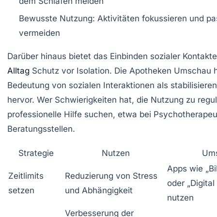
dem Schlafen meiden
Bewusste Nutzung:
Aktivitäten fokussieren und pa
vermeiden
Darüber hinaus bietet das Einbinden sozialer Kontakte
Alltag
Schutz vor Isolation. Die Apotheken Umschau h
Bedeutung von sozialen Interaktionen als stabilisiere
hervor. Wer Schwierigkeiten hat, die Nutzung zu reguli
professionelle Hilfe suchen, etwa bei Psychotherape
Beratungsstellen.
Strategie
Nutzen
Ums
Apps wie „Bi
Zeitlimits
Reduzierung von Stress
oder „Digital
setzen
und Abhängigkeit
nutzen
Verbesserung der