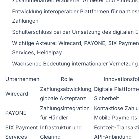
Zusammenarbeit etablierter Anbieter und Fintechs
Entwicklung interoperabler Plattformen für nahtlos
Zahlungen
Schulterschluss bei der Umsetzung des digitalen E
Wichtige Akteure: Wirecard, PAYONE, SIX Paymen
Services, Heidelpay
Wachsende Bedeutung internationaler Vernetzung
Unternehmen
Rolle
Innovationsfo
Zahlungsabwicklung,
Digitale Plattform
Wirecard
globale Akzeptanz
Sicherheit
Zahlungsintegration
Kontaktlose Zahl
PAYONE
für Händler
Mobile Payments
SIX Payment
Infrastruktur und
Echtzeit-Transakt
Services
Clearing
API-Anbindung