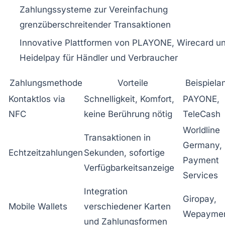
Zahlungssysteme zur Vereinfachung
grenzüberschreitender Transaktionen
Innovative Plattformen von PLAYONE, Wirecard u
Heidelpay für Händler und Verbraucher
Zahlungsmethode
Vorteile
Beispiela
Kontaktlos via
Schnelligkeit, Komfort,
PAYONE,
NFC
keine Berührung nötig
TeleCash
Worldline
Transaktionen in
Germany, 
Echtzeitzahlungen
Sekunden, sofortige
Payment
Verfügbarkeitsanzeige
Services
Integration
Giropay,
Mobile Wallets
verschiedener Karten
Wepayme
und Zahlungsformen