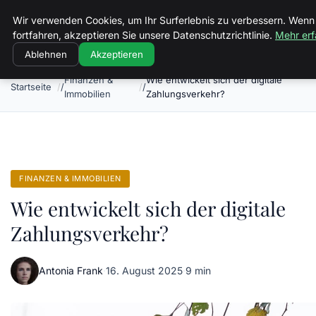
Landkreis Kyffhaeuser
Wir verwenden Cookies, um Ihr Surferlebnis zu verbessern. Wenn
fortfahren, akzeptieren Sie unsere Datenschutzrichtlinie.
Mehr erf
Ablehnen
Akzeptieren
Finanzen &
Wie entwickelt sich der digitale
Startseite
Immobilien
Zahlungsverkehr?
FINANZEN & IMMOBILIEN
Wie entwickelt sich der digitale
Zahlungsverkehr?
Antonia Frank
·
16. August 2025
·
9 min