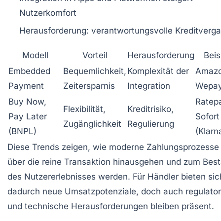
Nutzerkomfort
Herausforderung: verantwortungsvolle Kreditverg
Modell
Vorteil
Herausforderung
Beis
Embedded
Bequemlichkeit,
Komplexität der
Amazo
Payment
Zeitersparnis
Integration
Wepa
Buy Now,
Ratep
Flexibilität,
Kreditrisiko,
Pay Later
Sofort
Zugänglichkeit
Regulierung
(BNPL)
(Klarn
Diese Trends zeigen, wie moderne Zahlungsprozesse 
über die reine Transaktion hinausgehen und zum Best
des Nutzererlebnisses werden. Für Händler bieten sic
dadurch neue Umsatzpotenziale, doch auch regulator
und technische Herausforderungen bleiben präsent.