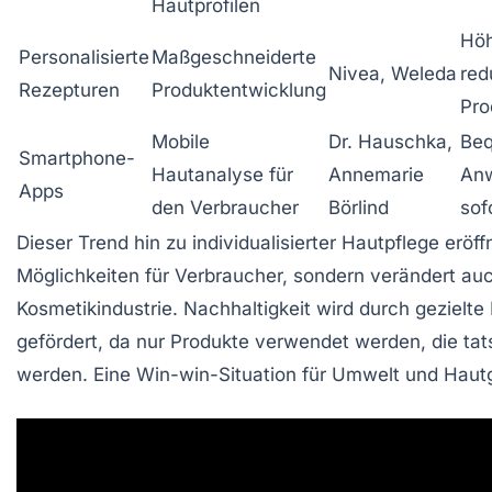
Hautprofilen
Höh
Personalisierte
Maßgeschneiderte
Nivea, Weleda
red
Rezepturen
Produktentwicklung
Pro
Mobile
Dr. Hauschka,
Be
Smartphone-
Hautanalyse für
Annemarie
An
Apps
den Verbraucher
Börlind
sof
Dieser Trend hin zu individualisierter Hautpflege eröff
Möglichkeiten für Verbraucher, sondern verändert au
Kosmetikindustrie. Nachhaltigkeit wird durch gezielt
gefördert, da nur Produkte verwendet werden, die tat
werden. Eine Win-win-Situation für Umwelt und Haut