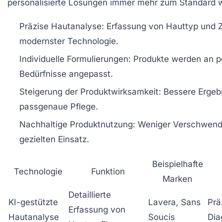
personalisierte Lösungen immer mehr zum Standard 
Präzise Hautanalyse:
Erfassung von Hauttyp und Z
modernster Technologie.
Individuelle Formulierungen:
Produkte werden an p
Bedürfnisse angepasst.
Steigerung der Produktwirksamkeit:
Bessere Ergeb
passgenaue Pflege.
Nachhaltige Produktnutzung:
Weniger Verschwend
gezielten Einsatz.
Beispielhafte
Technologie
Funktion
Marken
Detaillierte
KI-gestützte
Lavera, Sans
Prä
Erfassung von
Hautanalyse
Soucis
Dia