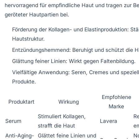
hervorragend für empfindliche Haut und tragen zur B
geröteter Hautpartien bei.
Förderung der Kollagen- und Elastinproduktion:
Stär
Hautstruktur.
Entzündungshemmend:
Beruhigt und schützt die H
Glättung feiner Linien:
Wirkt gegen Faltenbildung.
Vielfältige Anwendung:
Seren, Cremes und speziell
Produkte.
Empfohlene
Produktart
Wirkung
Marke
Stimuliert Kollagen,
Re
Serum
Lavera
strafft die Haut
em
Anti-Aging-
Glättet feine Linien und
No