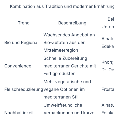
Kombination aus Tradition und moderner Ernährun
Bei
Trend
Beschreibung
Unte
Wachsendes Angebot an
Alnatu
Bio und Regional
Bio-Zutaten aus der
Edeka
Mittelmeerregion
Schnelle Zubereitung
Knorr,
Convenience
mediterraner Gerichte mit
Dr. Oe
Fertigprodukten
Mehr vegetarische und
Fleischreduzierung
vegane Optionen im
Frosta
mediterranen Stil
Umweltfreundliche
Alnatu
Nachhaltigkeit
Verpackungen und kurze
Feink