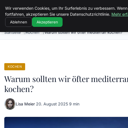
Landkreis Kyffhaeuser
Wir verwenden Cookies, um Ihr Surferlebnis zu verbessern. Wenn
fortfahren, akzeptieren Sie unsere Datenschutzrichtlinie.
Mehr erf
Ablehnen
Akzeptieren
Startseite
Kochen
Warum sollten wir öfter mediterran kochen?
KOCHEN
Warum sollten wir öfter mediterra
kochen?
Lisa Meier
·
20. August 2025
·
9 min