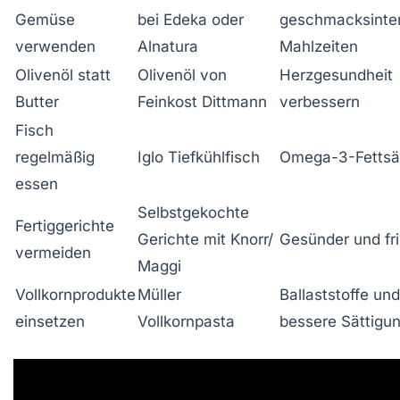
Gemüse
bei Edeka oder
geschmacksinte
verwenden
Alnatura
Mahlzeiten
Olivenöl statt
Olivenöl von
Herzgesundheit
Butter
Feinkost Dittmann
verbessern
Fisch
regelmäßig
Iglo Tiefkühlfisch
Omega-3-Fettsä
essen
Selbstgekochte
Fertiggerichte
Gerichte mit Knorr/
Gesünder und fr
vermeiden
Maggi
Vollkornprodukte
Müller
Ballaststoffe und
einsetzen
Vollkornpasta
bessere Sättigu